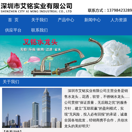
首 页
关于我们
产品中心
新闻中心
人力资源
供应平台
联系我们
关于我们
深圳市艾铭实业有限公司主营业务是销
售水龙头，花洒，软管，不锈钢水龙头......
公司贯彻“保证质量，无后顾之忧”的服务
方针，建立“互助双赢“的盈利模式，实
现“无风险，投入必有回报”的承诺，诚邀
全国各地批发，经销商携手合作，共创水
龙头的美好明天!
【
查看详情
】