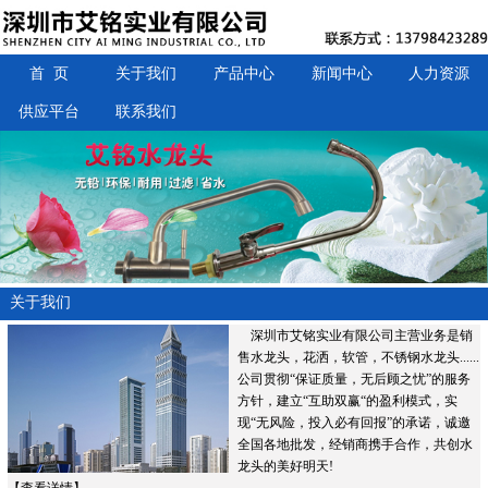
首 页
关于我们
产品中心
新闻中心
人力资源
供应平台
联系我们
关于我们
深圳市艾铭实业有限公司主营业务是销
售水龙头，花洒，软管，不锈钢水龙头......
公司贯彻“保证质量，无后顾之忧”的服务
方针，建立“互助双赢“的盈利模式，实
现“无风险，投入必有回报”的承诺，诚邀
全国各地批发，经销商携手合作，共创水
龙头的美好明天!
【
查看详情
】