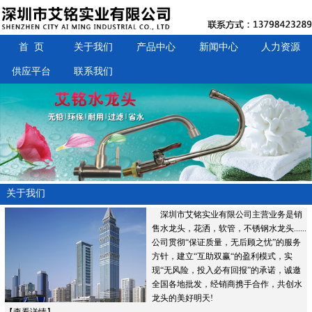
首 页
关于我们
产品中心
新闻中心
人力资源
供应平台
联系我们
关于我们
深圳市艾铭实业有限公司主营业务是销
售水龙头，花洒，软管，不锈钢水龙头......
公司贯彻“保证质量，无后顾之忧”的服务
方针，建立“互助双赢“的盈利模式，实
现“无风险，投入必有回报”的承诺，诚邀
全国各地批发，经销商携手合作，共创水
龙头的美好明天!
【
查看详情
】