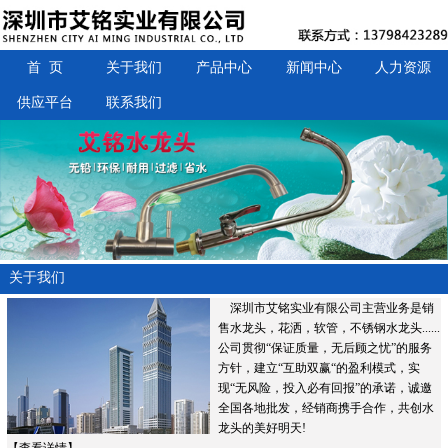
首 页
关于我们
产品中心
新闻中心
人力资源
供应平台
联系我们
关于我们
深圳市艾铭实业有限公司主营业务是销
售水龙头，花洒，软管，不锈钢水龙头......
公司贯彻“保证质量，无后顾之忧”的服务
方针，建立“互助双赢“的盈利模式，实
现“无风险，投入必有回报”的承诺，诚邀
全国各地批发，经销商携手合作，共创水
龙头的美好明天!
【
查看详情
】