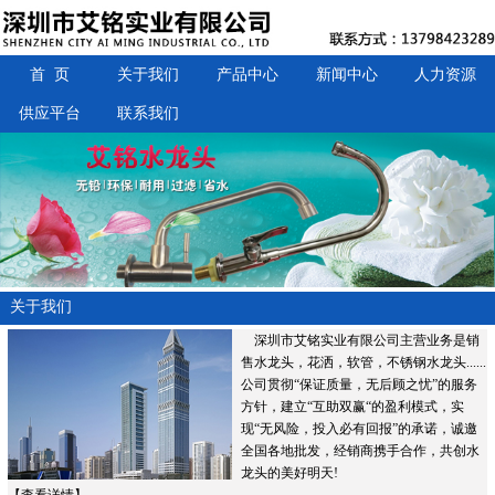
首 页
关于我们
产品中心
新闻中心
人力资源
供应平台
联系我们
关于我们
深圳市艾铭实业有限公司主营业务是销
售水龙头，花洒，软管，不锈钢水龙头......
公司贯彻“保证质量，无后顾之忧”的服务
方针，建立“互助双赢“的盈利模式，实
现“无风险，投入必有回报”的承诺，诚邀
全国各地批发，经销商携手合作，共创水
龙头的美好明天!
【
查看详情
】