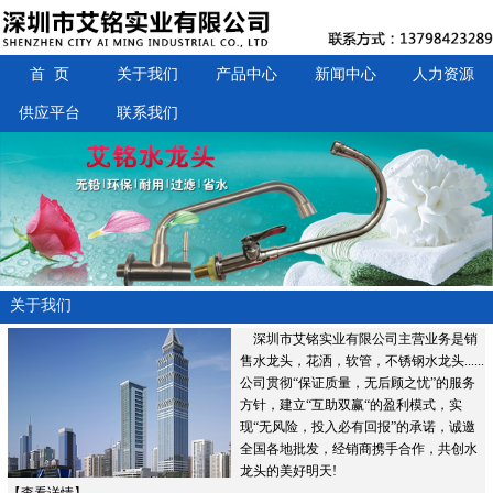
首 页
关于我们
产品中心
新闻中心
人力资源
供应平台
联系我们
关于我们
深圳市艾铭实业有限公司主营业务是销
售水龙头，花洒，软管，不锈钢水龙头......
公司贯彻“保证质量，无后顾之忧”的服务
方针，建立“互助双赢“的盈利模式，实
现“无风险，投入必有回报”的承诺，诚邀
全国各地批发，经销商携手合作，共创水
龙头的美好明天!
【
查看详情
】